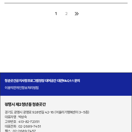
1
2
청춘곳간
공지사항
프로그램
정장 대여
공간 대관
FAQ
1:1 문의
이용약관
개인정보처리방침
광명시 제2청년동 청춘곳간
경기도 광명시 광명로 928번길 42-16 (어울리기행복센터 3~5층)
대표자명 : 박성숙
고유번호 : 413-82-72351
대표전화 : 02-2689-7451
팩스 : 02-2689-7457