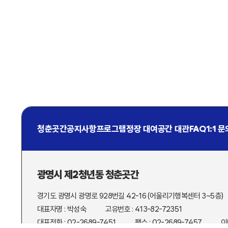
청춘곳간
공지사항
프로그램
정장 대여
공간 대관
FAQ
1:1 
광명시 제2청년동 청춘곳간
경기도 광명시 광명로 928번길 42-16 (어울리기행복센터 3~5층)
대표자명 : 박성숙
고유번호 : 413-82-72351
대표전화 : 02-2689-7451
팩스 : 02-2689-7457
이