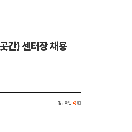
곳간) 센터장 채용
첨부파일
(
4
)