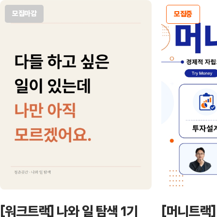
모집마감
모집중
[워크트랙] 나와 일 탐색 1기
[머니트랙]